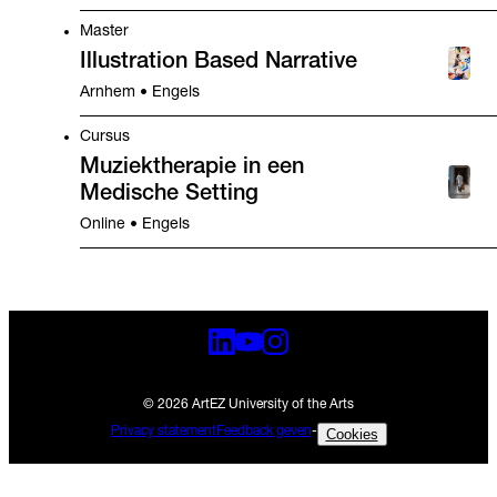
Master
Illustration Based Narrative
Arnhem • Engels
Cursus
Muziektherapie in een
Medische Setting
Online • Engels
© 2026 ArtEZ University of the Arts
Privacy statement
Feedback geven
-
Cookies