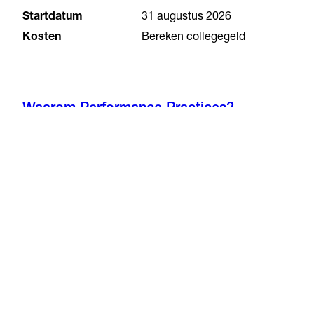
Startdatum
31 augustus 2026
Kosten
Bereken collegegeld
Waarom Performance Practices?
Wat leer je?
Locatie & Faciliteiten
Geldzaken
Na de studie