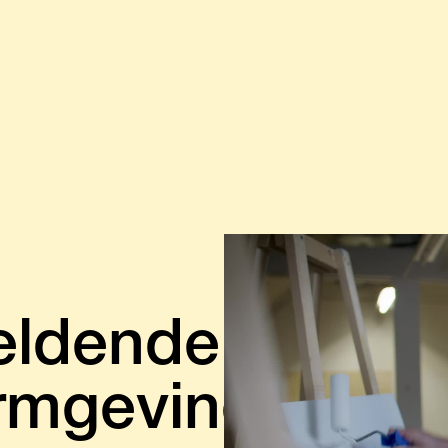
eldende
rmgeving