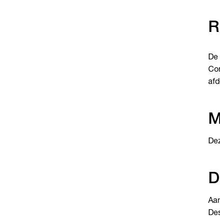
R
De 
Co
afd
M
Dez
D
Aan
Des