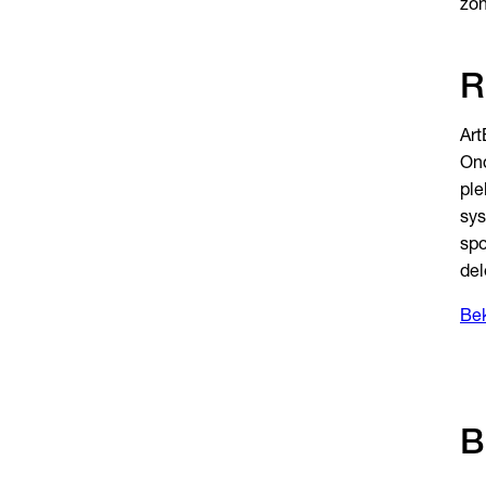
zon
R
Art
Ond
ple
sys
spo
del
Bek
B