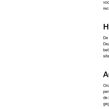
voo
rec
H
De 
Dez
bet
sit
A
Onz
per
de 
geg