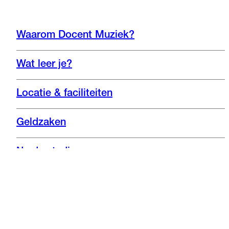
Waarom Docent Muziek?
Wat leer je?
Locatie & faciliteiten
Geldzaken
Na de studie
Bekijk de opleiding Docent
Instagram
Nieuwsbrief
Facebook
Muziek in Zwolle
Afspelen