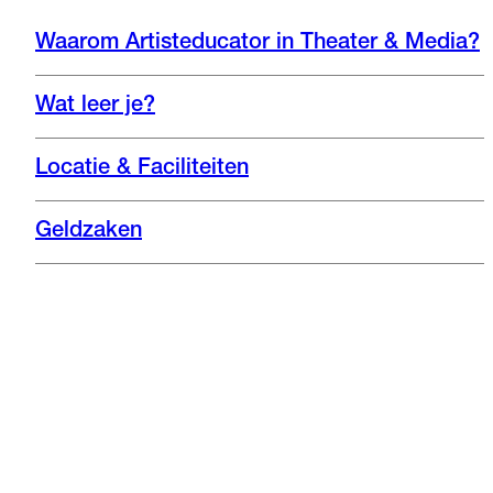
Waarom Artisteducator in Theater & Media?
Wat leer je?
Locatie & Faciliteiten
Geldzaken
Na de studie
Hoe is het om Artisteducator in
Theater & Media te sturen in
Instagram
Nieuwsbrief
Zwolle?
Afspelen