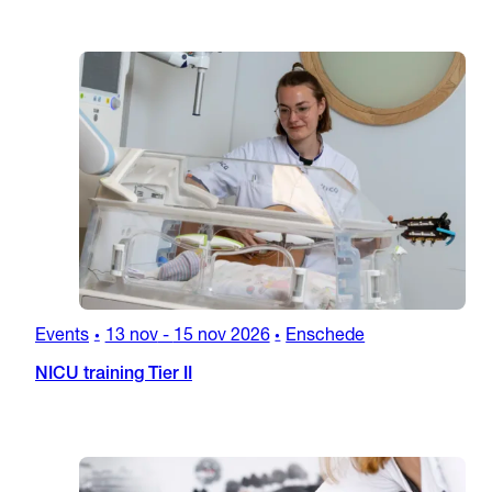
Events
13 nov
-
15 nov 2026
Enschede
•
•
NICU training Tier II