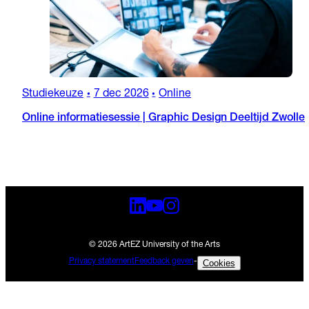
Studiekeuze
7 dec 2026
Online
•
•
Online informatiesessie | Graphic Design Deeltijd Zwolle
© 2026 ArtEZ University of the Arts
Privacy statement
Feedback geven
-
Cookies