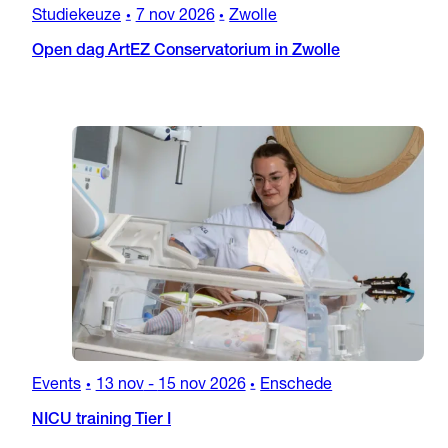
Studiekeuze
7 nov 2026
Zwolle
•
•
Open dag ArtEZ Conservatorium in Zwolle
Events
13 nov
-
15 nov 2026
Enschede
•
•
NICU training Tier I