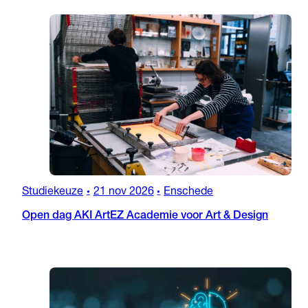
Studiekeuze
21 nov 2026
Enschede
•
•
Open dag AKI ArtEZ Academie voor Art & Design