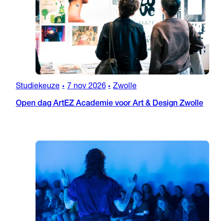
Studiekeuze
7 nov 2026
Zwolle
•
•
Open dag ArtEZ Academie voor Art & Design Zwolle