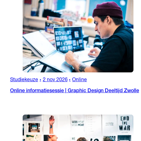
Studiekeuze
2 nov 2026
Online
•
•
Online informatiesessie | Graphic Design Deeltijd Zwolle