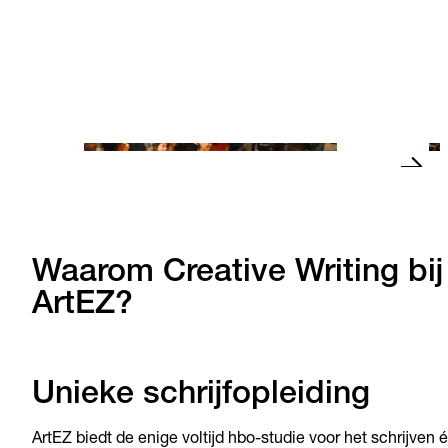
Praat met me: voor meer
representatie van schrijvers en
De sch
docenten van kleur
onder
Lees verder
Lees 
Waarom Creative Writing bij
ArtEZ?
Unieke schrijfopleiding
ArtEZ biedt de enige voltijd hbo-studie voor het schrijven 