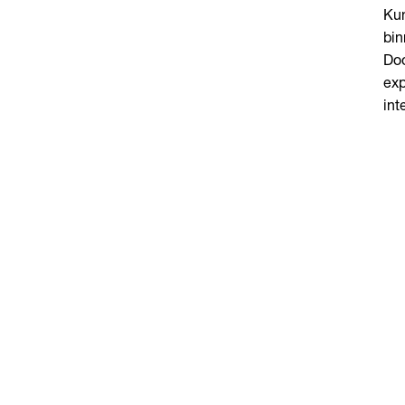
Kun
bin
Doo
exp
int