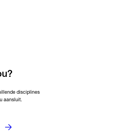
ou?
hillende disciplines
 aansluit.