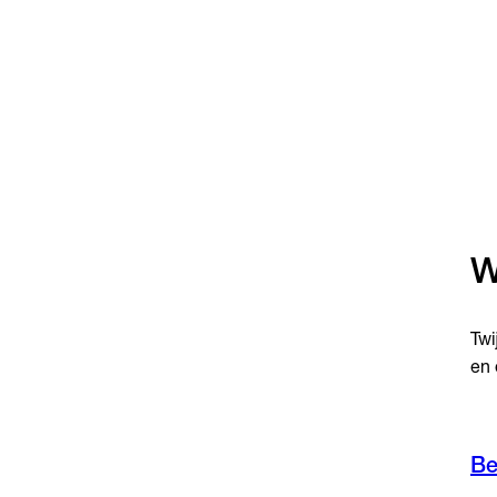
W
Twi
en 
Be