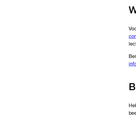
W
Voo
co
lec
Ben
inf
B
Heb
bee