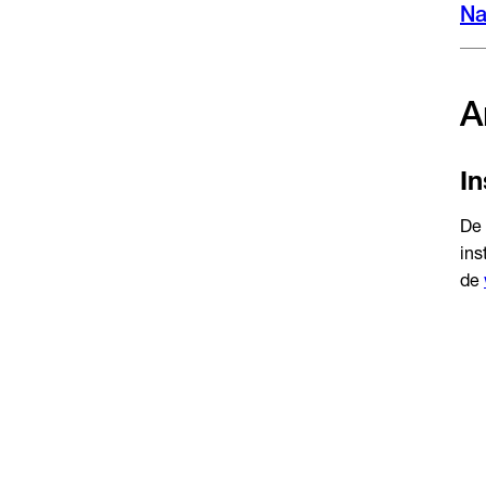
Na
A
In
De 
ins
de