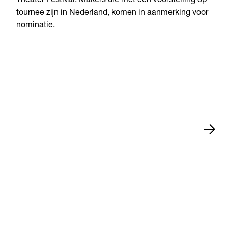
Theater Festival. Makers die met een voorstelling op
tournee zijn in Nederland, komen in aanmerking voor
nominatie.
Nieuws
15 jul 2026
Zwolle
•
•
Nieuws
13 jul 2026
Arnhem
•
•