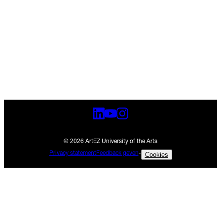
Nieuws
15 jul 2026
Zwolle
•
•
Nieuws
13 jul 2026
Arnhem
•
•
© 2026 ArtEZ University of the Arts
Privacy statement
Feedback geven
-
Cookies