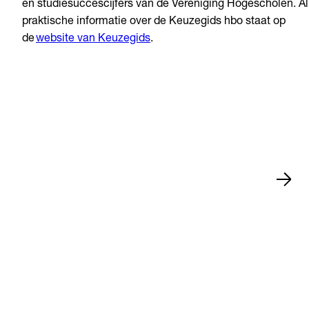
en studiesuccescijfers van de Vereniging Hogescholen. Al
praktische informatie over de Keuzegids hbo staat op
de
website van Keuzegids
.
Nieuws
15 jul 2026
Zwolle
•
•
Nieuws
13 jul 2026
Arnhem
•
•