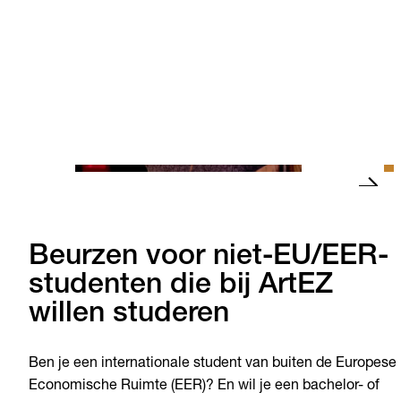
Bouke kon dankzij de VSBfonds
“Met d
Beurs zijn droommaster volgen
Barce
Lees verder
Lees 
Beurzen voor niet-EU/EER-
studenten die bij ArtEZ
willen studeren
Ben je een internationale student van buiten de Europese
Economische Ruimte (EER)? En wil je een bachelor- of