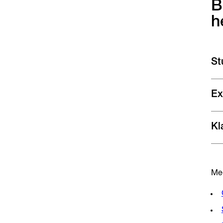
B
h
St
Ex
Kl
Mee