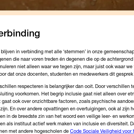
erbinding
blijven in verbinding met alle ‘stemmen’ in onze gemeenschap.
enen die naar voren treden én degenen die op de achtergrond 
muleren niet alleen waar we tegen zijn, maar juist ook waar we 
oor dat onze docenten, studenten en medewerkers dit gesprek
schillen respecteren is belangrijker dan ooit. Door verschillen
sluiting voorkomen. Het begrip inclusie gaat niet alleen over etn
 gaat ook over onzichtbare factoren, zoals psychische aando
zijn. En over andere opvattingen en overtuigingen, ook al zijn h
len in de breedste zin van het woord een veilige leer- en werk
len als instituut actief werk maken van inclusie en diversiteit
men met andere hogescholen de
Code Sociale Veiligheid voor 