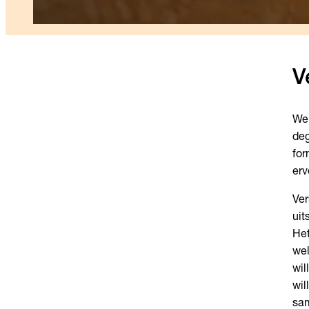
V
We 
deg
for
erv
Ver
uit
Het
wel
wil
wil
sa