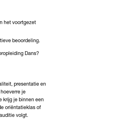
an het voortgezet
itieve beoordeling.
ooropleiding Dans?
iteit, presentatie en
n hoeverre je
 krijg je binnen een
e oriëntatieklas of
uditie volgt.