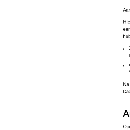
Aan
Hie
een
heb
Na 
Daa
A
Ope