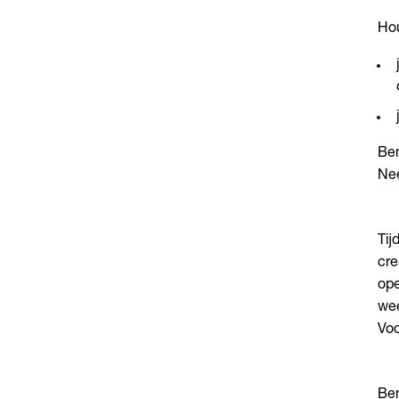
Hou
Ben
Nee
Tij
cre
ope
wee
Voo
Ben