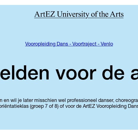
Vooropleiding Dans - Voortraject - Venlo
lden voor de a
ven en wil je later misschien wel professioneel danser, choreog
riëntatieklas (groep 7 of 8) of voor de ArtEZ Vooropleiding Dan