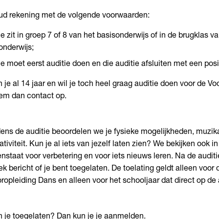
d rekening met de volgende voorwaarden:
je zit in groep 7 of 8 van het basisonderwijs of in de brugklas v
onderwijs;
je moet eerst auditie doen en die auditie afsluiten met een pos
 je al 14 jaar en wil je toch heel graag auditie doen voor de V
m dan contact op.
dens de auditie beoordelen we je fysieke mogelijkheden, muzikal
ativiteit. Kun je al iets van jezelf laten zien? We bekijken ook i
nstaat voor verbetering en voor iets nieuws leren. Na de auditie
k bericht of je bent toegelaten. De toelating geldt alleen voor d
ropleiding Dans en alleen voor het schooljaar dat direct op de a
 je toegelaten? Dan kun je je aanmelden.