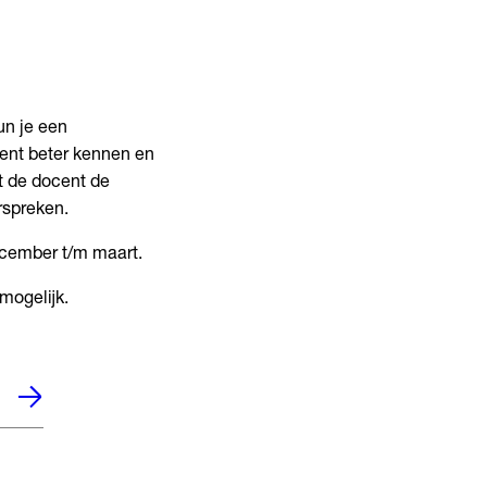
un je een
cent beter kennen en
et de docent de
rspreken.
ecember t/m maart.
mogelijk.