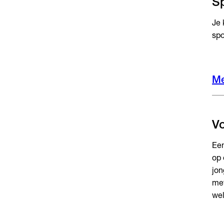
S
Je 
spo
Me
Vo
Een
op 
jon
met
wel