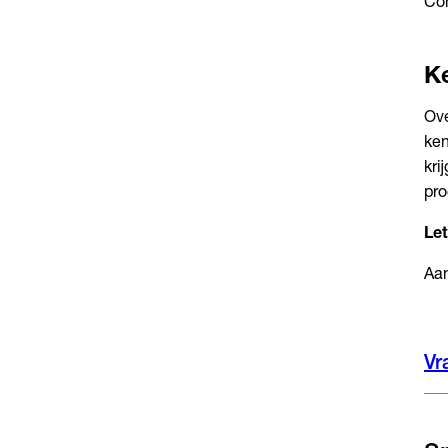
Con
K
Ove
ken
kri
pro
Let
Aan
Vr