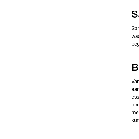
S
Sam
waa
beg
B
Van
aan
ess
ond
mee
kun