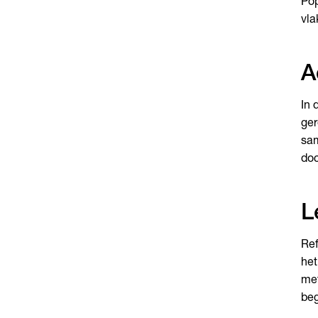
Pop
vla
A
In 
ger
sam
doc
L
Ref
het
met
beg