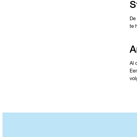
S
De 
te 
A
Al 
Een
vol