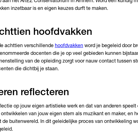
 aan het ArtEZ Conservatorium in Arnhem. Word een kundig mu
kken inzetbaar is en eigen keuzes durft te maken.
chttien hoofdvakken
de achttien verschillende
hoofdvakken
word je begeleid door b
enommeerde docenten die je op veel gebieden kunnen bijstaan.
enstelling van de opleiding zorgt voor nauw contact tussen s
enten die dichtbij je staan.
eren reflecteren
lectie op jouw eigen artistieke werk en dat van anderen speelt e
 ontwikkelen van jouw eigen stem als muzikant en maker, en he
 de buitenwereld. In dit geleidelijke proces van ontwikkeling wo
eleid.