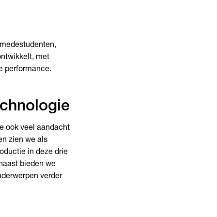
t medestudenten,
ontwikkelt, met
ive performance.
echnologie
e ook veel aandacht
en zien we als
oductie in deze drie
rnaast bieden we
nderwerpen verder