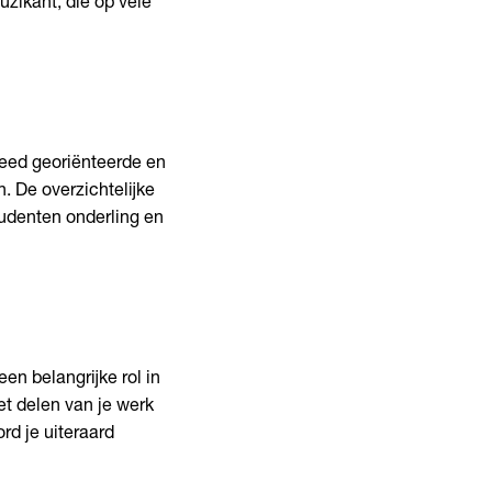
zikant, die op vele
reed georiënteerde en
 De overzichtelijke
tudenten onderling en
en belangrijke rol in
t delen van je werk
rd je uiteraard