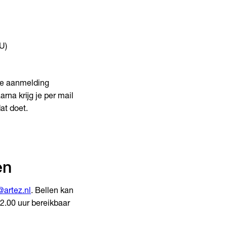
U)
 je aanmelding
na krijg je per mail
at doet.
en
artez.nl
. Bellen kan
12.00 uur bereikbaar