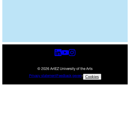
Nieuws
13 jul 2026
Arnhem
•
•
© 2026 ArtEZ University of the Arts
Privacy statement
Feedback geven
-
Cookies