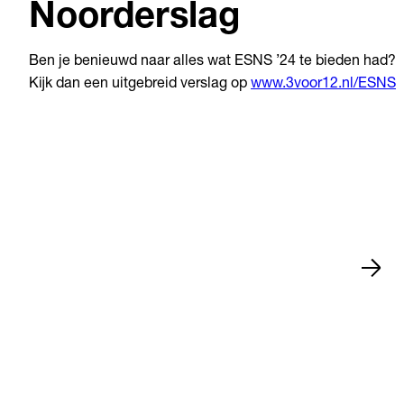
Noorderslag
Ben je benieuwd naar alles wat ESNS ’24 te bieden had?
Kijk dan een uitgebreid verslag op
www.3voor12.nl/ESNS
Nieuws
15 jul 2026
Zwolle
•
•
Nieuws
13 jul 2026
Arnhem
•
•