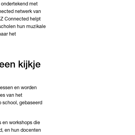
 ondertekend met
nnected netwerk van
tEZ Connected helpt
scholen hun muzikale
naar het
een kijkje
klessen en worden
es van het
p school, gebaseerd
s en workshops die
d, en hun docenten