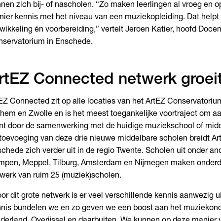
nen zich bij- of nascholen. “Zo maken leerlingen al vroeg en o
ier kennis met het niveau van een muziekopleiding. Dat helpt
wikkeling én voorbereiding,” vertelt Jeroen Katier, hoofd Doce
servatorium in Enschede.
rtEZ Connected netwerk groei
EZ Connected zit op alle locaties van het ArtEZ Conservatoriu
hem en Zwolle en is het meest toegankelijke voortraject om aa
t door de samenwerking met de huidige muziekschool of midd
toevoeging van deze drie nieuwe middelbare scholen breidt A
chede zich verder uit in de regio Twente. Scholen uit onder an
pen, Meppel, Tilburg, Amsterdam en Nijmegen maken onderde
werk van ruim 25 (muziek)scholen.
or dit grote netwerk is er veel verschillende kennis aanwezig uit
nis bundelen we en zo geven we een boost aan het muziekonde
derland, Overijssel en daarbuiten. We kunnen op deze manier v