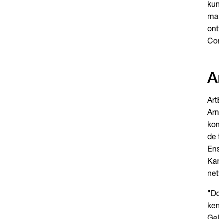
kun
man
ont
Con
A
Art
Arn
kom
de 
Ens
Kam
net
"Do
ken
Gel