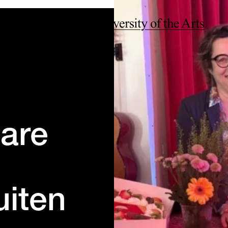
bare
uiten