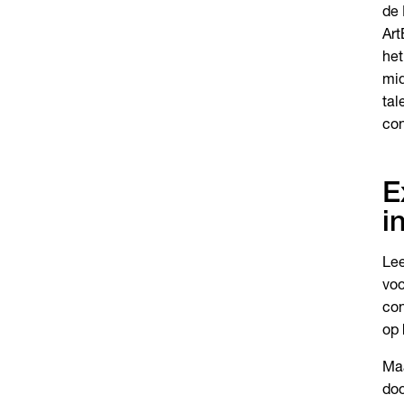
de 
Art
het
mid
tal
con
E
i
Lee
voo
con
op 
Maa
doo