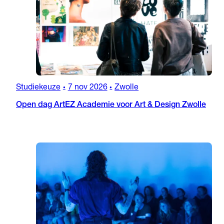
Studiekeuze
7 nov 2026
Zwolle
•
•
Open dag ArtEZ Academie voor Art & Design Zwolle