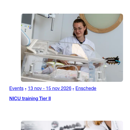
Events
13 nov
-
15 nov 2026
Enschede
•
•
NICU training Tier II