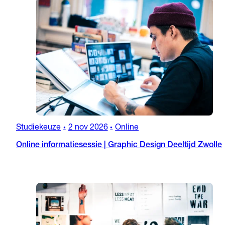
Studiekeuze
2 nov 2026
Online
•
•
Online informatiesessie | Graphic Design Deeltijd Zwolle