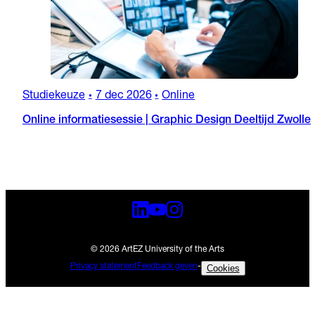
Studiekeuze
7 dec 2026
Online
•
•
Online informatiesessie | Graphic Design Deeltijd Zwolle
© 2026 ArtEZ University of the Arts
Privacy statement
Feedback geven
-
Cookies