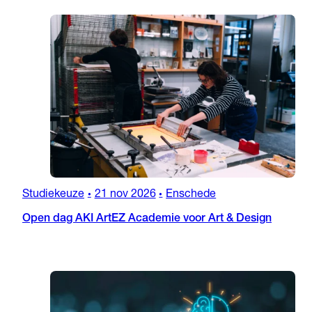
Studiekeuze
21 nov 2026
Enschede
•
•
Open dag AKI ArtEZ Academie voor Art & Design