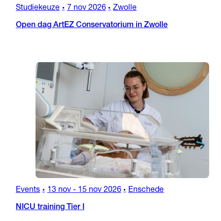
Studiekeuze
7 nov 2026
Zwolle
•
•
Open dag ArtEZ Conservatorium in Zwolle
Events
13 nov
-
15 nov 2026
Enschede
•
•
NICU training Tier I