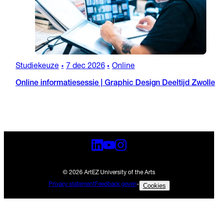
Studiekeuze
7 dec 2026
Online
•
•
Online informatiesessie | Graphic Design Deeltijd Zwolle
© 2026 ArtEZ University of the Arts
Privacy statement
Feedback geven
-
Cookies