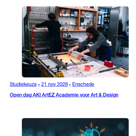
Studiekeuze
21 nov 2026
Enschede
•
•
Open dag AKI ArtEZ Academie voor Art & Design