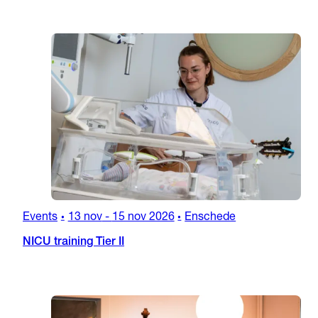
Events
13 nov
-
15 nov 2026
Enschede
•
•
NICU training Tier II