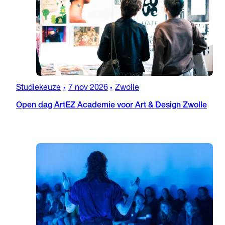
Studiekeuze
7 nov 2026
Zwolle
•
•
Open dag ArtEZ Academie voor Art & Design Zwolle