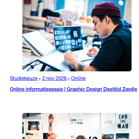
Studiekeuze
2 nov 2026
Online
•
•
Online informatiesessie | Graphic Design Deeltijd Zwolle