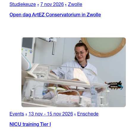
Studiekeuze
7 nov 2026
Zwolle
•
•
Open dag ArtEZ Conservatorium in Zwolle
Events
13 nov
-
15 nov 2026
Enschede
•
•
NICU training Tier I