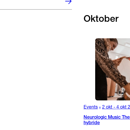
Oktober
Events
2 okt
-
4 okt 
•
Neurologic Music Ther
hybride