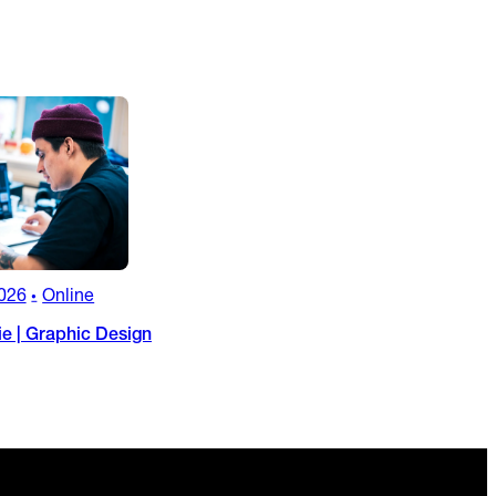
026
Online
•
ie | Graphic Design