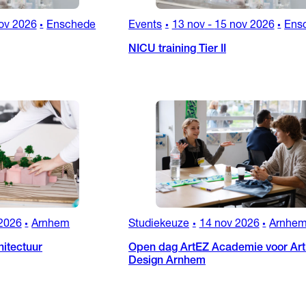
ov 2026
Enschede
Events
13 nov
-
15 nov 2026
Ens
•
•
•
NICU training Tier II
2026
Arnhem
Studiekeuze
14 nov 2026
Arnhe
•
•
•
itectuur
Open dag ArtEZ Academie voor Art
Design Arnhem