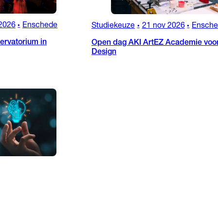
2026
Enschede
Studiekeuze
21 nov 2026
Ensch
•
•
•
rvatorium in
Open dag AKI ArtEZ Academie voor
Design