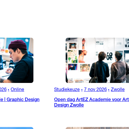
026
Online
Studiekeuze
7 nov 2026
Zwolle
•
•
•
ie | Graphic Design
Open dag ArtEZ Academie voor Art
Design Zwolle