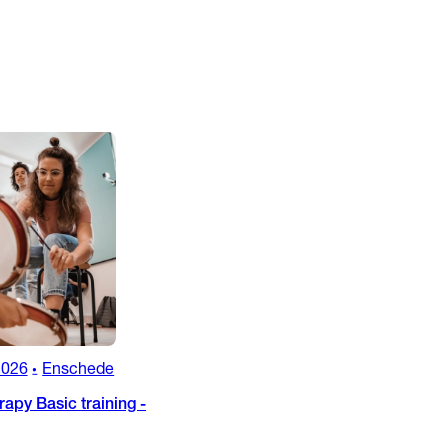
2026
Enschede
•
apy Basic training -