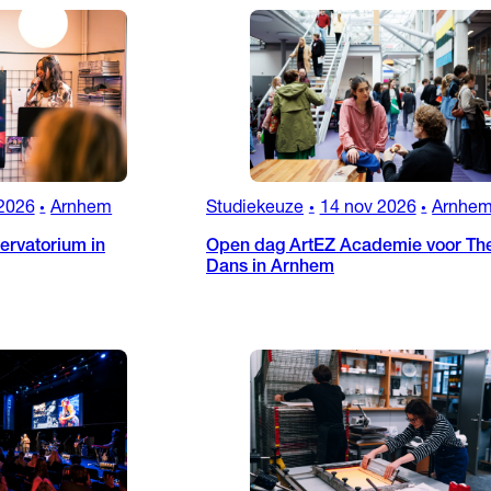
2026
Arnhem
Studiekeuze
14 nov 2026
Arnhe
•
•
•
rvatorium in
Open dag ArtEZ Academie voor The
Dans in Arnhem