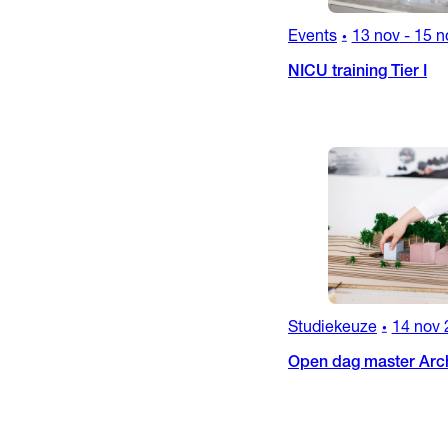
Events
13 nov
-
15 n
•
NICU training Tier I
Studiekeuze
14 nov 
•
Open dag master Arch