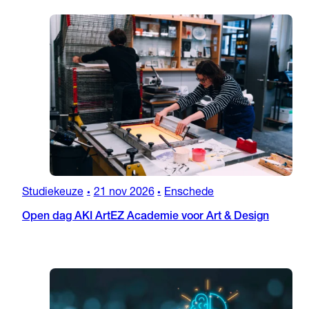
Studiekeuze
21 nov 2026
Enschede
•
•
Open dag AKI ArtEZ Academie voor Art & Design