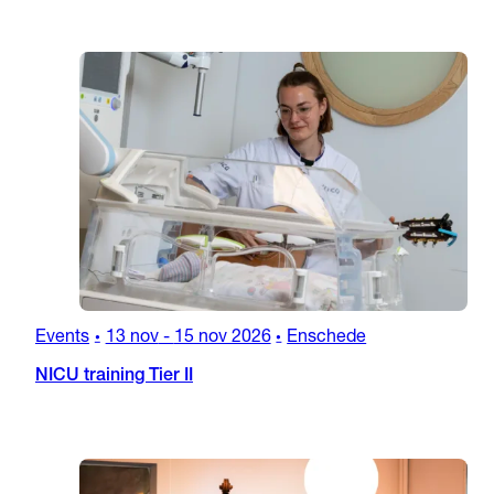
Events
13 nov
-
15 nov 2026
Enschede
•
•
NICU training Tier II