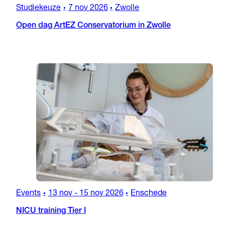
Studiekeuze
7 nov 2026
Zwolle
•
•
Open dag ArtEZ Conservatorium in Zwolle
Events
13 nov
-
15 nov 2026
Enschede
•
•
NICU training Tier I