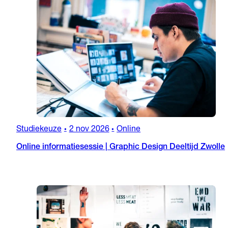
Studiekeuze
2 nov 2026
Online
•
•
Online informatiesessie | Graphic Design Deeltijd Zwolle