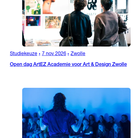
Studiekeuze
7 nov 2026
Zwolle
•
•
Open dag ArtEZ Academie voor Art & Design Zwolle