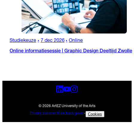
Studiekeuze
7 dec 2026
Online
•
•
Online informatiesessie | Graphic Design Deeltijd Zwolle
© 2026 ArtEZ University of the Arts
Privacy statement
Feedback geven
-
Cookies