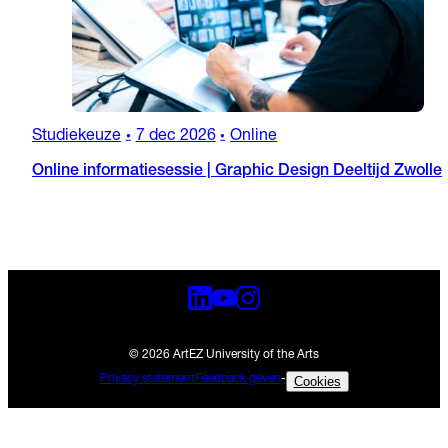
Studiekeuze
7 dec 2026
Online
•
•
Online informatiesessie | Graphic Design Deeltijd Zwolle
© 2026 ArtEZ University of the Arts
Privacy statement
Feedback geven
-
Cookies