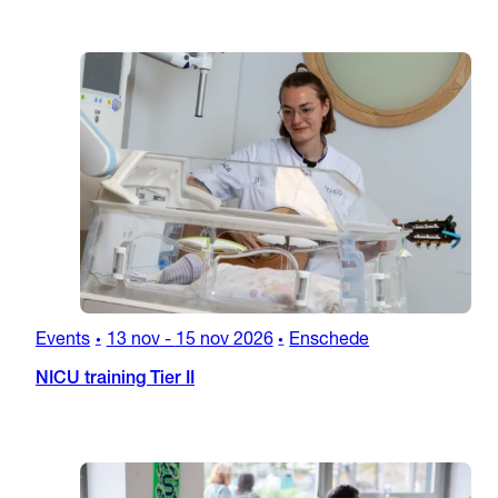
Events
13 nov
-
15 nov 2026
Enschede
•
•
NICU training Tier II