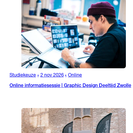
Studiekeuze
2 nov 2026
Online
•
•
Online informatiesessie | Graphic Design Deeltijd Zwolle