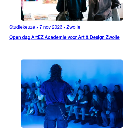
Studiekeuze
7 nov 2026
Zwolle
•
•
Open dag ArtEZ Academie voor Art & Design Zwolle