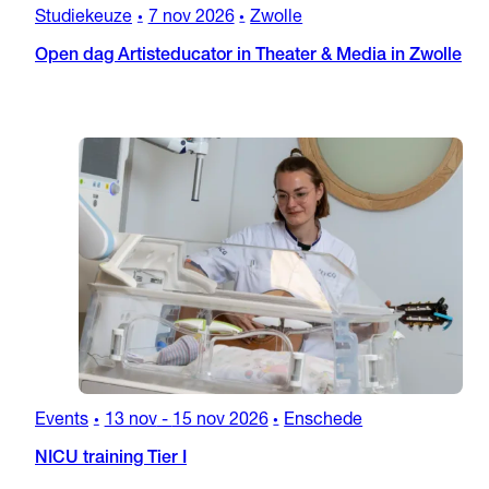
Studiekeuze
7 nov 2026
Zwolle
•
•
Open dag Artisteducator in Theater & Media in Zwolle
Events
13 nov
-
15 nov 2026
Enschede
•
•
NICU training Tier I