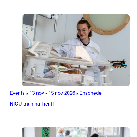
Events
13 nov
-
15 nov 2026
Enschede
•
•
NICU training Tier II