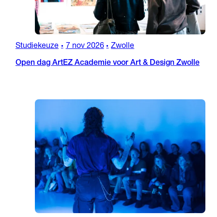
Studiekeuze
7 nov 2026
Zwolle
•
•
Open dag ArtEZ Academie voor Art & Design Zwolle