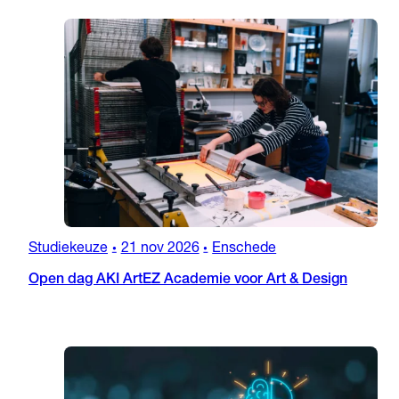
Studiekeuze
21 nov 2026
Enschede
•
•
Open dag AKI ArtEZ Academie voor Art & Design