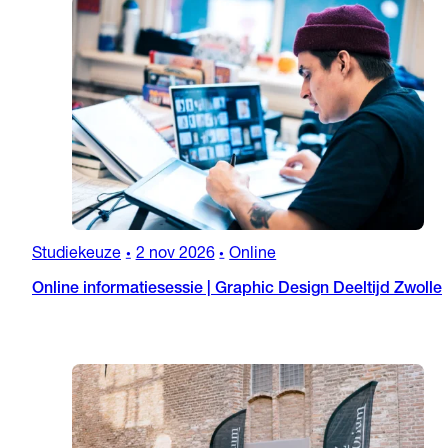
Studiekeuze
2 nov 2026
Online
•
•
Online informatiesessie | Graphic Design Deeltijd Zwolle