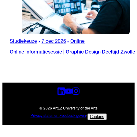
Studiekeuze
7 dec 2026
Online
•
•
Online informatiesessie | Graphic Design Deeltijd Zwolle
© 2026 ArtEZ University of the Arts
Privacy statement
Feedback geven
-
Cookies