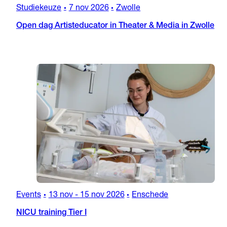
Studiekeuze
7 nov 2026
Zwolle
•
•
Open dag Artisteducator in Theater & Media in Zwolle
Events
13 nov
-
15 nov 2026
Enschede
•
•
NICU training Tier I