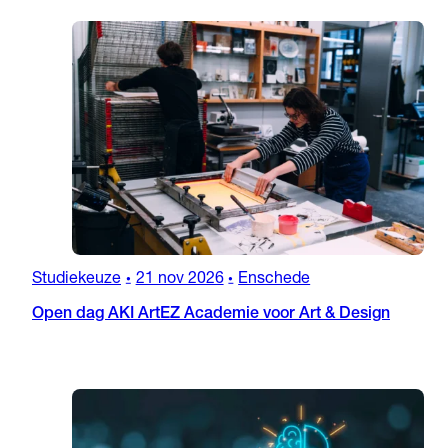
Studiekeuze
21 nov 2026
Enschede
•
•
Open dag AKI ArtEZ Academie voor Art & Design