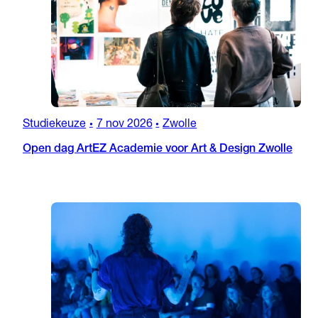
Studiekeuze
7 nov 2026
Zwolle
•
•
Open dag ArtEZ Academie voor Art & Design Zwolle