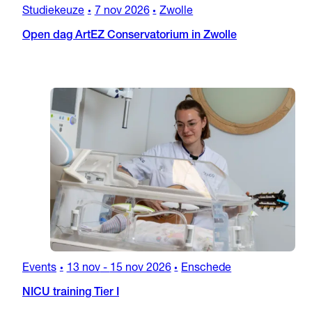
Studiekeuze
7 nov 2026
Zwolle
•
•
Open dag ArtEZ Conservatorium in Zwolle
Events
13 nov
-
15 nov 2026
Enschede
•
•
NICU training Tier I