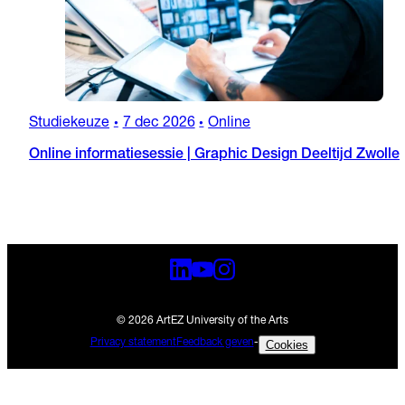
Studiekeuze
7 dec 2026
Online
•
•
Online informatiesessie | Graphic Design Deeltijd Zwolle
© 2026 ArtEZ University of the Arts
Privacy statement
Feedback geven
-
Cookies