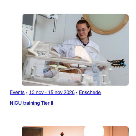
Events
13 nov
-
15 nov 2026
Enschede
•
•
NICU training Tier II