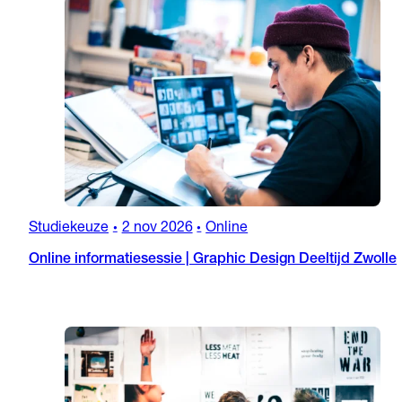
Studiekeuze
2 nov 2026
Online
•
•
Online informatiesessie | Graphic Design Deeltijd Zwolle