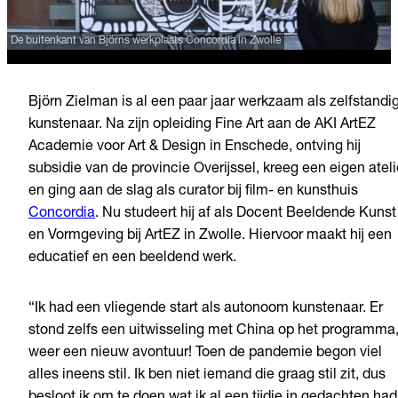
De buitenkant van Björns werkplaats Concordia in Zwolle
Björn Zielman is al een paar jaar werkzaam als zelfstandi
kunstenaar. Na zijn opleiding
Fine Art
aan
de AKI
ArtEZ
Academie voor Art & Design in Enschede, ontving hij
subsidie van de provincie Overijssel, kreeg een eigen ateli
en ging aan de slag als curator bij film- en kunsthuis
Concordia
. Nu studeert hij af als Docent Beeldende Kunst
en Vormgeving bij
ArtEZ
in Zwolle. Hiervoor maakt hij een
educatief en een beeldend werk.
“Ik had een vliegende start als autonoom kunstenaar. Er
stond zelfs een uitwisseling met China op het programma
weer een nieuw avontuur! Toen de pandemie begon viel
alles ineens stil. Ik ben niet iemand die graag stil zit, dus