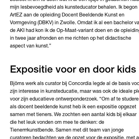
besloot ik om te doen wat ik al een tijdje in gedachten had
mijn lesbevoegdheid als kunsteducator behalen. Ik begon 
ArtEZ aan de opleiding Docent Beeldende Kunst en
Vormgeving (DBKV) in Zwolle. Omdat ik al een bachelor v
de AKI had kon ik de Op-Maat-variant doen en de opleidin
in twee jaar afronden en me richten op het didactische
aspect van kunst.”
Expositie voor en door kids
Björns werk als curator bij Concordia legde al de basis voo
zijn interesse in kunsteducatie, maar was ook de ideale pl
voor zijn educatieve ontwerponderzoek. “Om af te studer
als docent beeldende kunst heb ik een expositie opgezet
samen met tieners. We zochten een aantal kids bij elkaar
die het leuk vonden om mee te denken: de
Tienerrrkunstbende. Samen met dit team van jonge
curatoren bedachten we de opzet voor de expositie, met a