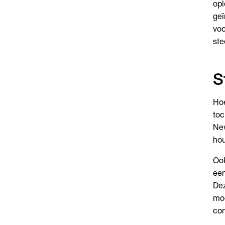
opl
geï
voo
ste
S
Hoe
toc
New
hou
Ook
een
Dez
moe
com