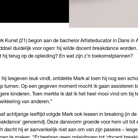
k Kunst (21) begon aan de bachelor Artisteducator in Dans in
ddoel duidelijk voor ogen: hij wilde docent breakdance worden.
kt hij terug op de opleiding? En wat zijn z’n toekomstplannen?
 hij lesgeven leuk vindt, ontdekte Mark al toen hij nog een schol
op turnen. Op een gegeven moment mocht ik gaan assisteren bi
gere kinderen. Toen merkte ik dat ik het heel mooi vind om bij 
wikkeling van anderen.”
af achtjarige leeftijd volgde Mark ook lessen in breaking (in 
eakdance’ genoemd). Deze dansvorm groeide voor hem uit tot e
h dacht hij er aanvankelijk niet aan om van zijn passies – les
oep te maken. “Er bestaan geen opleidingen tot ‘docent breakin