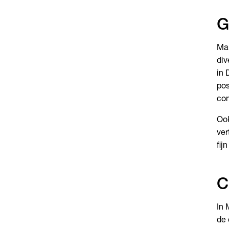
G
Mar
div
in 
pos
com
Ook
ver
fij
C
In 
de 