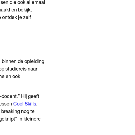
sen die ook allemaal
maakt en bekijkt
 ontdek je zelf
j binnen de opleiding
op studiereis naar
ene en ook
-docent.” Hij geeft
lessen
Cool Skills
.
s breaking nog te
geknipt” in kleinere