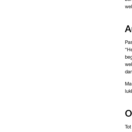
wel
A
Pas
“He
beg
wel
dan
Mar
luk
O
Tot