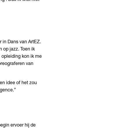
r in Dans van ArtEZ.
 op jazz. Toen ik
 opleiding kon ik me
oreograferen van
een idee of het zou
ligence.”
gin ervoer hij de