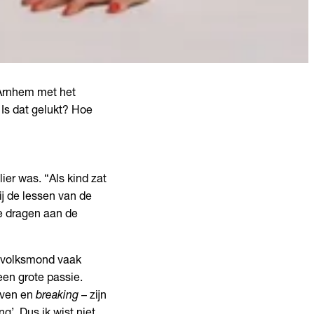
 Arnhem met het
 Is dat gelukt? Hoe
ier was. “Als kind zat
j de lessen van de
te dragen aan de
de volksmond vaak
en grote passie.
geven en
breaking
– zijn
g’. Dus ik wist niet