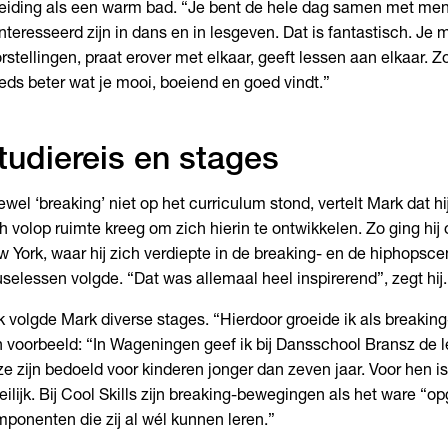
eiding als een warm bad. “Je bent de hele dag samen met men
nteresseerd zijn in dans en in lesgeven. Dat is fantastisch. Je 
rstellingen, praat erover met elkaar, geeft lessen aan elkaar. Zo
eds beter wat je mooi, boeiend en goed vindt.”
tudiereis en stages
wel ‘breaking’ niet op het curriculum stond, vertelt Mark dat hi
h volop ruimte kreeg om zich hierin te ontwikkelen. Zo ging hij 
 York, waar hij zich verdiepte in de breaking- en de hiphopsc
selessen volgde. “Dat was allemaal heel inspirerend”, zegt hij.
 volgde Mark diverse stages. “Hierdoor groeide ik als breaking
 voorbeeld: “In Wageningen geef ik bij Dansschool Bransz de 
e zijn bedoeld voor kinderen jonger dan zeven jaar. Voor hen i
ilijk. Bij Cool Skills zijn breaking-bewegingen als het ware “op
ponenten die zij al wél kunnen leren.”