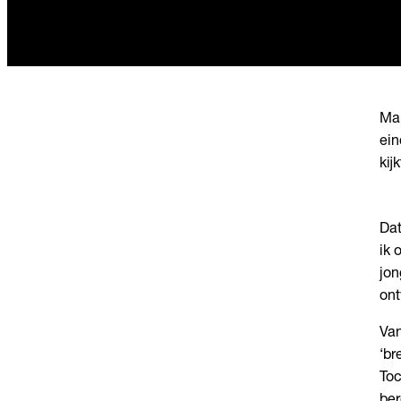
Mar
ein
kij
Dat
ik 
jon
ont
Van
‘br
Toc
ber