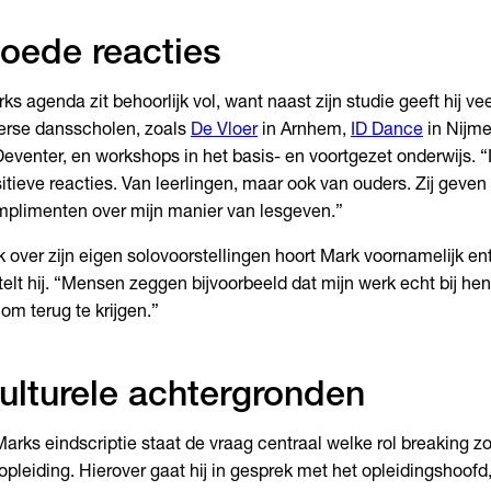
oede reacties
ks agenda zit behoorlijk vol, want naast zijn studie geeft hij ve
erse dansscholen, zoals
De Vloer
in Arnhem,
ID Dance
in Nijm
Deventer, en workshops in het basis- en voortgezet onderwijs. “I
itieve reacties. Van leerlingen, maar ook van ouders. Zij gev
plimenten over mijn manier van lesgeven.”
 over zijn eigen solovoorstellingen hoort Mark voornamelijk en
telt hij. “Mensen zeggen bijvoorbeeld dat mijn werk echt bij h
n om terug te krijgen.”
ulturele achtergronden
Marks eindscriptie staat de vraag centraal welke rol breaking
opleiding. Hierover gaat hij in gesprek met het opleidingshoof