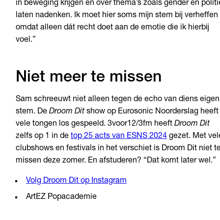
in beweging krijgen en over thema’s zoals gender en politi
laten nadenken. Ik moet hier soms mijn stem bij verheffen
omdat alleen dát recht doet aan de emotie die ik hierbij
voel.”
Niet meer te missen
Sam schreeuwt niet alleen tegen de echo van diens eigen
stem. De
Droom Dit
show op Eurosonic Noorderslag heeft
vele tongen los gespeeld. 3voor12/3fm heeft
Droom Dit
zelfs op 1 in de
top 25 acts van ESNS 2024
gezet. Met vel
clubshows en festivals in het verschiet is Droom Dit niet t
missen deze zomer. En afstuderen? “Dat komt later wel.”
Volg Droom Dit op Instagram
ArtEZ Popacademie