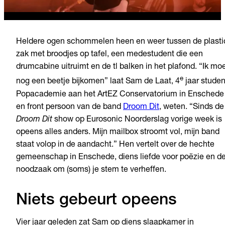
Heldere ogen schommelen heen en weer tussen de plasti
zak met broodjes op tafel, een medestudent die een
drumcabine uitruimt en de tl balken in het plafond. “Ik mo
e
nog een beetje bijkomen” laat Sam de Laat, 4
jaar studen
Popacademie aan het ArtEZ Conservatorium in Enschede
en front persoon van de band
Droom Dit
, weten. “Sinds de
Droom Dit
show op Eurosonic Noorderslag vorige week is
opeens alles anders. Mijn mailbox stroomt vol, mijn band
staat volop in de aandacht.” Hen vertelt over de hechte
gemeenschap in Enschede, diens liefde voor poëzie en d
noodzaak om (soms) je stem te verheffen.
Niets gebeurt opeens
Vier jaar geleden zat Sam op diens slaapkamer in