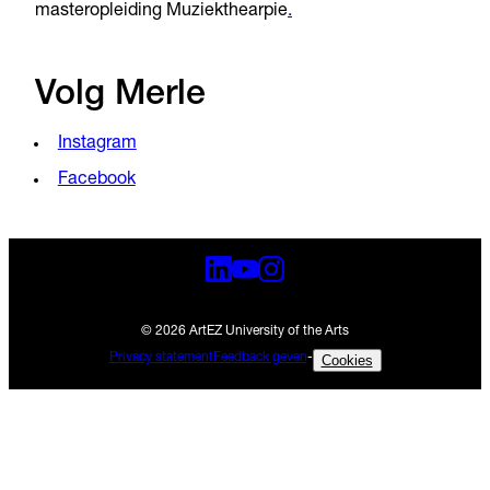
masteropleiding Muziekthearpie
.
Volg Merle
Instagram
Facebook
© 2026 ArtEZ University of the Arts
Privacy statement
Feedback geven
-
Cookies