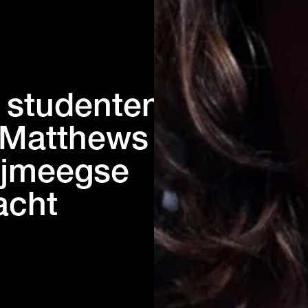
 studenten
 Matthews
Nijmeegse
acht