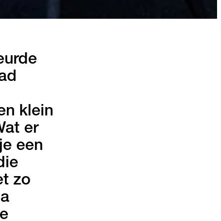
eurde
had
n klein
Wat er
je een
die
et zo
na
le