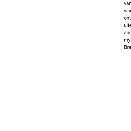
van
we
ont
uit
ang
myt
Bra