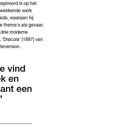
spireerd is op het
kwekkende werk
ids, waaraan hij
de thema's als gevaar,
 drie moderne
 'Dracula' (1897) van
 Stevenson.
e vind
ek en
kant een
"