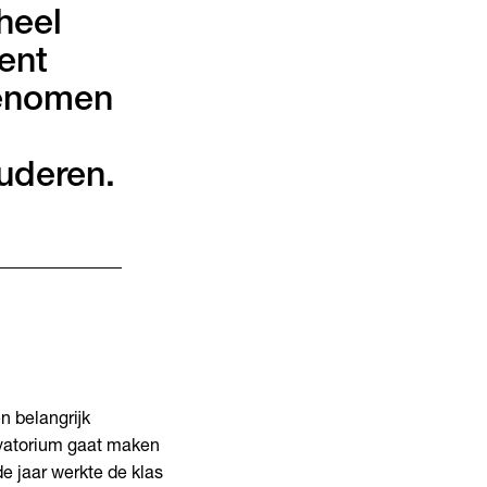
heel
ent
genomen
uderen.
n belangrijk
rvatorium gaat maken
e jaar
werkte de klas