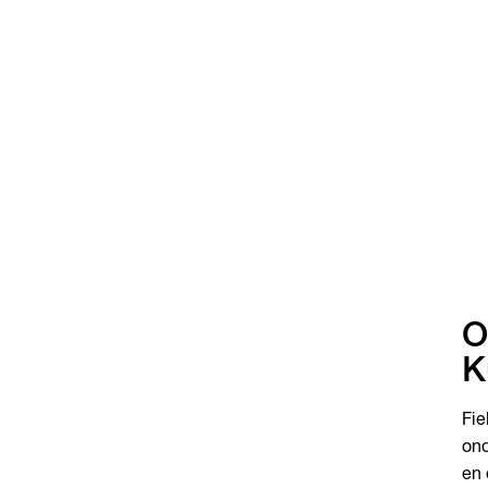
O
K
Fie
ond
en 