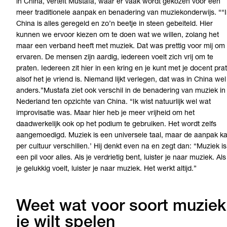
in China, vertelt Mustafa, waar er vaak wordt gekozen voor een
meer traditionele aanpak en benadering van muziekonderwijs. ““
China is alles geregeld en zo’n beetje in steen gebeiteld. Hier
kunnen we ervoor kiezen om te doen wat we willen, zolang het
maar een verband heeft met muziek. Dat was prettig voor mij om 
ervaren. De mensen zijn aardig, iedereen voelt zich vrij om te
praten. Iedereen zit hier in een kring en je kunt met je docent pra
alsof het je vriend is. Niemand lijkt verlegen, dat was in China wel
anders.”
Mustafa ziet ook verschil in de benadering van muziek in
Nederland ten opzichte van China
.
“Ik wist natuurlijk wel wat
improvisatie was. Maar hier heb je meer vrijheid om het
daadwerkelijk ook op het podium te gebruiken. Het wordt zelfs
aangemoedigd. Muziek is een universele taal, maar de aanpak k
per cultuur verschillen.’ Hij denkt even na en zegt dan: “Muziek is
een pil voor alles. Als je verdrietig bent, luister je naar muziek. Als
je gelukkig voelt, luister je naar muziek. Het werkt altijd.”
Weet wat voor soort muziek
je wilt spelen