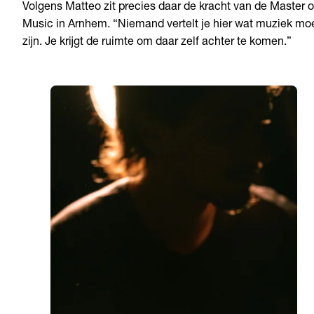
Volgens Matteo zit precies daar de kracht van de Master o
Music in Arnhem. “Niemand vertelt je hier wat muziek mo
zijn. Je krijgt de ruimte om daar zelf achter te komen.”