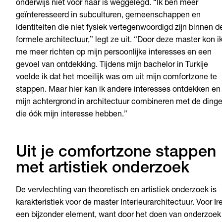
onderwijs
niet
voor
haar
is
weggelegd
. “Ik ben
meer
geïnteresseerd
in
subculturen
,
gemeenschappen
en
identiteiten
die
niet
fysiek
vertegenwoordigd
zijn
binnen
d
formele
architectuur
,”
legt
ze
uit
. “Door
deze
master
kon
i
me
meer
richten
op
mijn
persoonlijke
interesses en
een
gevoel
van
ontdekking
.
Tijdens
mijn
bachelor in
Turkije
voelde
ik
dat
het
moeilijk
was om
uit
mijn
comfortzone
te
stappen
. Maar
hier
kan
ik
andere
interesses
ontdekken
en
mijn
achtergrond
in
architectuur
combineren
met de
ding
die
óók
mijn
interesse
hebben
.”
Uit je comfortzone stappen
met artistiek onderzoek
De
vervlechting
van
theoretisch
en
artistiek
onderzoek
is
karakteristiek
voor de master
Interieurarchitectuur
.
Voor I
een
bijzonder
element, want door het
doen
van
onderzoek