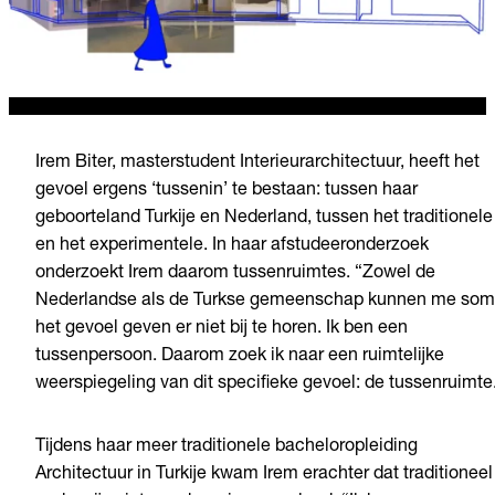
Irem Biter,
masterstudent
Interieurarchitectuur
,
heeft
het
gevoel
ergens
‘
tussenin
’
te
bestaan
:
tussen
haar
geboorteland
Turkije
en Nederland,
tussen
het
traditionele
en het
experimentele
. In
haar
afstudeeronderzoek
onderzoekt
Irem
daarom
tussenruimtes
.
“
Zowel
de
Nederlandse
als
de
Turkse
gemeenschap
kunnen
me
som
het
gevoel
geven
er
niet
bij
te
horen
. Ik ben
een
tussenpersoon
.
Daarom
zoek
ik
naar
een
ruimtelijke
weerspiegeling
van
dit
specifieke
gevoel
: de
tussenruimte
Tijdens
haar
meer
traditionele
bacheloropleiding
Architectuur
in
Turkije
kwam
Irem
erachter
dat
traditioneel