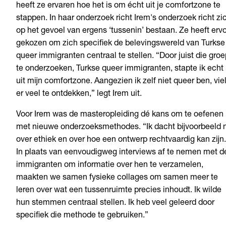
heeft
ze
ervaren
hoe het is om
écht
uit
je
comfortzone
te
stappen
. In
haar
onderzoek
richt
Irem's
onderzoek
richt
zi
op het
gevoel
van
ergens
‘
tussenin
’
bestaan
. Ze
heeft
erv
gekozen
om
zich
specifiek
de
belevingswereld
van
Turkse
queer
immigranten
centraal
te
stellen
. “Door
juist
die
groe
te
onderzoeken
,
Turkse
queer
immigranten
,
stapte
ik
echt
uit
mijn
comfortzone
.
Aangezien
ik
zelf
niet
queer ben,
vie
er
veel
te
ontdekken
,”
legt
Irem
uit
.
Voor Irem was de masteropleiding dé kans om te oefenen
met nieuwe onderzoeksmethodes. “Ik dacht bijvoorbeeld 
over ethiek en over hoe een ontwerp rechtvaardig kan zijn.
In plaats van eenvoudigweg interviews af te nemen met d
immigranten om informatie over hen te verzamelen,
maakten we samen fysieke collages om samen meer te
leren over wat een tussenruimte precies inhoudt. Ik wilde
hun stemmen centraal stellen. Ik heb veel geleerd door
specifiek die methode te gebruiken.”