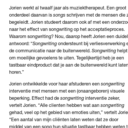
Jorien werkt al twaalf jaar als muziektherapeut. Een groot
onderdeel daarvan is
songs
schrijven met de mensen die z
begeleidt. Jorien studeert daarom ook af met een onderz
naar het effect van songwriting op het acceptatieproces.
Waarom songwriting? Nou, daarop heeft Jorien een duidel
antwoord: “
Songwriting
ondersteunt bij verliesverwerking 
de communicatie naar de buitenwereld.
Songwriting
helpt
om moeilijke gevoelens te uiten. Tegelijkertijd heb je een
tastbaar eindproduct dat je aan de buitenwereld kunt late
horen.”
Jorien ontwikkelde voor haar afstuderen een
songwriting
interventie met mensen met een (onaangeboren) visuele
beperking. Effect had de
songwriting
interventie zeker,
vertelt Jorien. “Alle clienten hebben wat aan
songwriting
gehad, veel op het gebied van emoties uiten,” vertelt Jorie
“Een aantal van mijn cliënten laten weten dat ze door
middel van een song hun situatie tastbaar hebben weten 