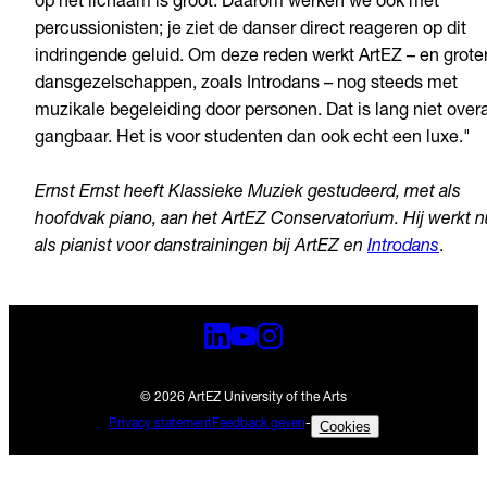
op het lichaam is groot. Daarom werken we ook met
percussionisten; je ziet de danser direct reageren op dit
indringende geluid. Om deze reden werkt ArtEZ – en grote
dansgezelschappen, zoals Introdans – nog steeds met
muzikale begeleiding door personen. Dat is lang niet overa
gangbaar. Het is voor studenten dan ook echt een luxe."
Ernst Ernst heeft Klassieke Muziek gestudeerd, met als
hoofdvak piano, aan het ArtEZ Conservatorium. Hij werkt n
als pianist voor danstrainingen bij ArtEZ en
Introdans
.
© 2026 ArtEZ University of the Arts
Privacy statement
Feedback geven
-
Cookies