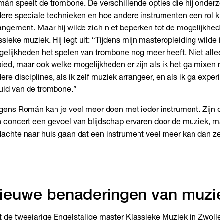
án speelt de trombone. De verschillende opties die hij onderzo
ere speciale technieken en hoe andere instrumenten een rol 
angement. Maar hij wilde zich niet beperken tot de mogelijkhe
ssieke muziek. Hij legt uit: “Tijdens mijn masteropleiding wilde 
elijkheden het spelen van trombone nog meer heeft. Niet alle
ied, maar ook welke mogelijkheden er zijn als ik het ga mixen
ere disciplines, als ik zelf muziek arrangeer, en als ik ga exp
uid van de trombone.”
gens Román kan je veel meer doen met ieder instrument. Zijn 
 concert een gevoel van blijdschap ervaren door de muziek, 
achte naar huis gaan dat een instrument veel meer kan dan z
ieuwe benaderingen van muzi
 de tweejarige Engelstalige master Klassieke Muziek in Zwolle