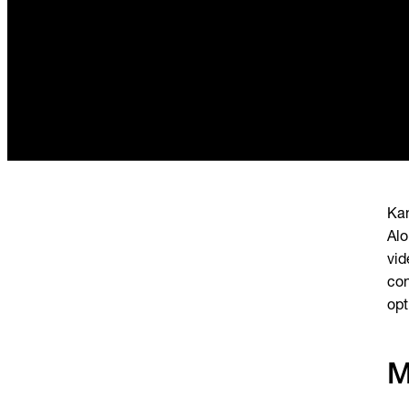
Kan
Al
vid
con
opt
M