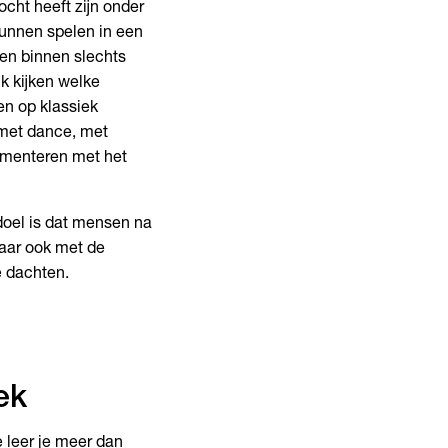
cht heeft zijn onder
kunnen spelen in een
den binnen slechts
ik kijken welke
en op klassiek
 met dance, met
erimenteren met het
doel is dat mensen na
maar ook met de
e dachten.
ek
 leer je meer dan