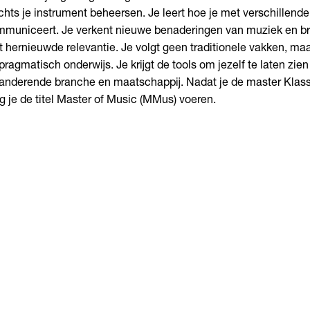
chts je instrument beheersen. Je leert hoe je met verschillend
municeert. Je verkent nieuwe benaderingen van muziek en br
 hernieuwde relevantie. Je volgt geen traditionele vakken, maar 
pragmatisch onderwijs. Je krijgt de tools om jezelf te laten zien
anderende branche en maatschappij. Nadat je de master Klass
 je de titel Master of Music (
MMus
) voeren.
Master
n Román
Master o
Zwolle • Engels