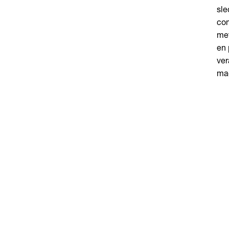
sle
com
met
en 
ver
mag
De opleiding va