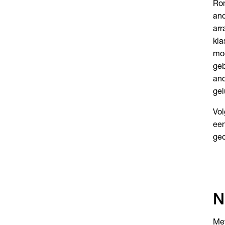
Rom
and
arr
kla
mog
geb
and
gel
Vol
een
ged
N
Met