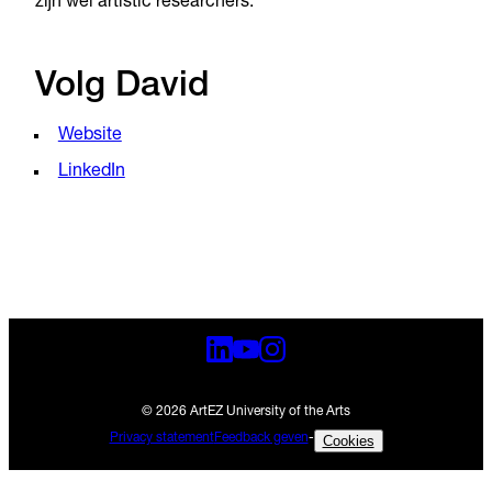
zijn wél artistic researchers.”
Volg David
Website
LinkedIn
© 2026 ArtEZ University of the Arts
Privacy statement
Feedback geven
-
Cookies