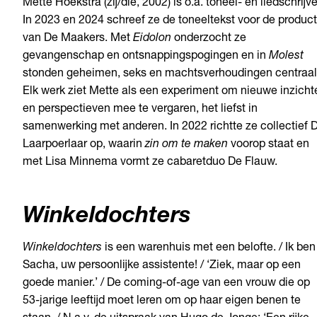
Mette Hoekstra (zij/die, 2002) is o.a. toneel- en liedschrijve
In 2023 en 2024 schreef ze de toneeltekst voor de product
van De Maakers. Met
Eidolon
onderzocht ze
gevangenschap en ontsnappingspogingen en in
Molest
stonden geheimen, seks en machtsverhoudingen centraal
Elk werk ziet Mette als een experiment om nieuwe inzicht
en perspectieven mee te vergaren, het liefst in
samenwerking met anderen. In 2022 richtte ze collectief 
Laarpoerlaar op, waarin
zin om te maken
voorop staat en
met Lisa Minnema vormt ze cabaretduo De Flauw.
Winkeldochters
Winkeldochters
is een warenhuis met een belofte. / Ik ben
Sacha, uw persoonlijke assistente! / ‘Ziek, maar op een
goede manier.’ / De coming-of-age van een vrouw die op
53-jarige leeftijd moet leren om op haar eigen benen te