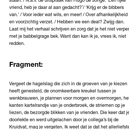
staan. / N.a.v. de uitspraak van Hugo de Jonge: ‘Een rijke
vriend, heb je daar al aan gedacht?’/ ‘Krijg er de bibbers
van.’ / Voor ieder wat wils, en meer! / Over afhankelijkheid
en voorzichtig verzet. / Hebben we een deal? Zwijg dan.
Laat mij het verhaal schrijven en zorg dat je het niet verpe
met je babbelgrage bek. Want dan kan ik je, vrees ik, niet
redden.
Fragment:
Vergeet de hagelslag die zich in de groeven van je kiezen
heeft genesteld, de onomkeerbare kreukel tussen je
wenkbrauwen, je plannen voor morgen en overmorgen, he
kanten kartelrandje van je onderbroek, de striemen op je
liezen, de bezorgde blikken van je vrienden. Die keer dat j
doorlekte en werd uitgelachen door je collega’s bij de
Kruidvat, mag je vergeten. Ik weet dat je dat het allerliefst