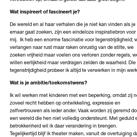
vertrouwen op, omdat ik geloof dat daar groei begint.
Wat inspireert of fascineert je?
De wereld en al haar
v
erhalen die je niet kan vinden als je
ernaar gaat zoeken
, zijn een eindeloze inspiratiebron voor
mij
.
Ik heb
e
en enorme fascinatie voor tegens
trijdigheid; 
verlangen
naar rust maar raken onrustig van de stilte, we
zoeken vrijheid maar voelen
o
ns verloren zonder regels,
w
willen eerlijkheid maar verdragen zelden de waarheid.
Die
tegenstrijdigheid probeer ik altijd te verwerken in mijn werk
Wat is je ambitie/toekomstwens?
Ik wil werken met kinderen met een beperking, omdat zij n
zoveel recht hebben op ontwikkeling, expressie en
zelfvertrouwen als ieder ander. Vaak worden zij geremd do
een wereld die hen niet volledig ondersteunt. Met geduld 
betrokkenheid wil ik daar verandering in brengen.
Tegelijkertijd blijf ik theater maken, vanuit de overtuiging d