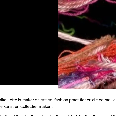
ika Lette is maker en critical fashion practitioner, die de raak
elkunst en collectief maken.