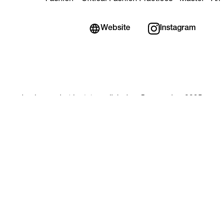
Website
Instagram
e pagina is voor het laatst gewijzigd op 5 november 2025
 jij op deze pagina? En heb je een opmerking? Mail naar
de reda
© 2026 ArtEZ University of the Arts
Privacy statement
Feedback geven
-
Cookies