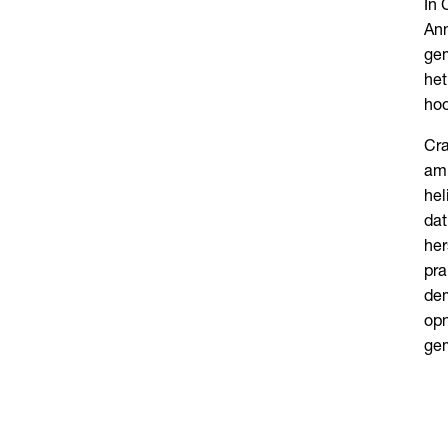
In 
Ann
gem
het
hoo
Cra
amb
hel
dat
her
pra
dem
opn
ge