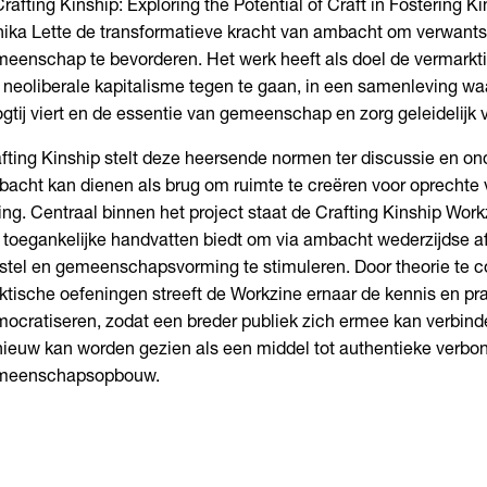
Crafting Kinship: Exploring the Potential of Craft in Fostering 
ika Lette de transformatieve kracht van ambacht om verwant
eenschap te bevorderen. Het werk heeft als doel de vermark
 neoliberale kapitalisme tegen te gaan, in een samenleving wa
gtij viert en de essentie van gemeenschap en zorg geleidelijk 
fting Kinship stelt deze heersende normen ter discussie en o
acht kan dienen als brug om ruimte te creëren voor oprechte 
ing. Centraal binnen het project staat de Crafting Kinship Work
 toegankelijke handvatten biedt om via ambacht wederzijdse af
stel en gemeenschapsvorming te stimuleren. Door theorie te 
ktische oefeningen streeft de Workzine ernaar de kennis en pr
ocratiseren, zodat een breder publiek zich ermee kan verbi
ieuw kan worden gezien als een middel tot authentieke verbo
meenschapsopbouw.