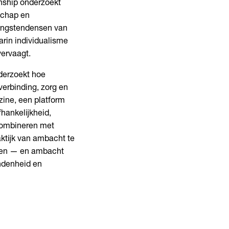
Kinship onderzoekt
schap en
tingstendensen van
arin individualisme
vervaagt.
nderzoekt hoe
verbinding, zorg en
zine, een platform
hankelijkheid,
combineren met
aktijk van ambacht te
nden — en ambacht
ndenheid en