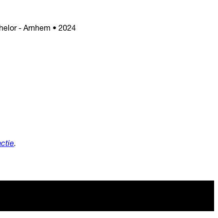
elor - Arnhem • 2024
ctie
.