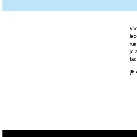
Voo
Ied
rui
je 
fac
[Ik