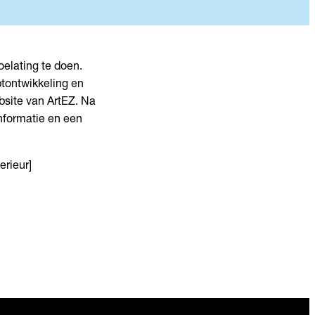
oelating te doen.
ptontwikkeling en
bsite van ArtEZ. Na
informatie en een
erieur]