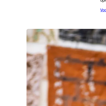
opl
Voo