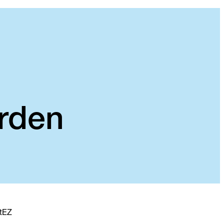
rden
rtEZ