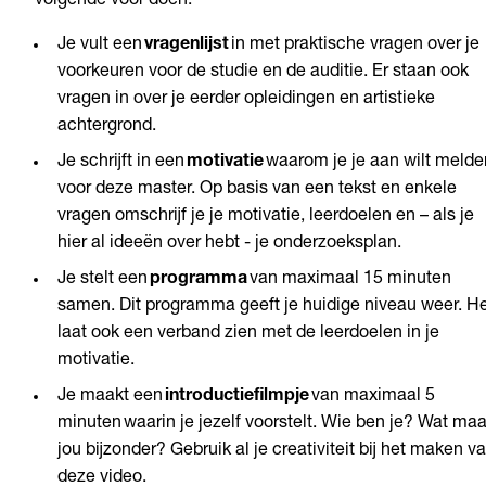
volgende voor doen:
Je vult een
vragenlijst
in met praktische vragen over je
voorkeuren voor de studie en de auditie. Er staan ook
vragen in over je eerder opleidingen en artistieke
achtergrond.
Je schrijft in een
motivatie
waarom je je aan wilt melde
voor deze master. Op basis van een tekst en enkele
vragen omschrijf je je motivatie, leerdoelen en – als je
hier al ideeën over hebt - je onderzoeksplan.
Je stelt een
programma
van maximaal 15 minuten
samen. Dit programma geeft je huidige niveau weer. H
laat ook een verband zien met de leerdoelen in je
motivatie.
Je maakt een
introductiefilmpje
van maximaal 5
minuten waarin je jezelf voorstelt. Wie ben je? Wat maa
jou bijzonder? Gebruik al je creativiteit bij het maken v
deze video.