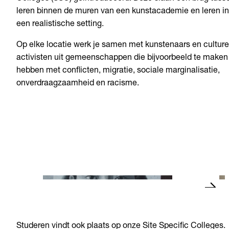
leren binnen de muren van een kunstacademie en leren in
een realistische setting.
Op elke locatie werk je samen met kunstenaars en culture
activisten uit gemeenschappen die bijvoorbeeld te maken
hebben met conflicten, migratie, sociale marginalisatie,
onverdraagzaamheid en racisme.
ArtEZ zaait met kunsteducatie
iMAE 
zaadjes van vrede in Belfast
gevon
Lees verder
Lees 
Studeren vindt ook plaats op onze Site Specific Colleges.