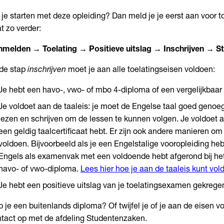
 je starten met deze opleiding? Dan meld je je eerst aan voor t
t zo verder:
melden → Toelating → Positieve uitslag → Inschrijven → St
 de stap
inschrijven
moet je aan alle toelatingseisen voldoen:
Je hebt een havo-, vwo- of mbo 4-diploma of een vergelijkbaar
Je voldoet aan de taaleis: je moet de Engelse taal goed genoeg
lezen en schrijven om de lessen te kunnen volgen. Je voldoet a
een geldig taalcertificaat hebt. Er zijn ook andere manieren om 
voldoen. Bijvoorbeeld als je een Engelstalige vooropleiding hebt
Engels als examenvak met een voldoende hebt afgerond bij het
havo- of vwo-diploma.
Lees hier hoe je aan de taaleis kunt vol
Je hebt een positieve uitslag van je toelatingsexamen gekregen
 je een buitenlands diploma? Of twijfel je of je aan de eisen 
tact op met de afdeling Studentenzaken.