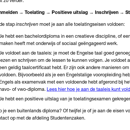
t zo verder:
melden → Toelating → Positieve uitslag → Inschrijven → St
 de stap
inschrijven
moet je aan alle toelatingseisen voldoen:
Je hebt een bachelordiploma in een creatieve discipline, of ee
maken heeft met onderwijs of sociaal geëngageerd werk.
Je voldoet aan de taaleis: je moet de Engelse taal goed genoeg
lezen en schrijven om de lessen te kunnen volgen. Je voldoet a
een geldig taalcertificaat hebt. Er zijn ook andere manieren om 
voldoen. Bijvoorbeeld als je een Engelstalige vooropleiding hebt
Engels als examenvak met een voldoende hebt afgerond bij het
havo- of vwo-diploma.
Lees hier hoe je aan de taaleis kunt vol
Je hebt een positieve uitslag van je toelatingsexamen gekregen
 je een buitenlands diploma? Of twijfel je of je aan de eisen 
tact op met de afdeling Studentenzaken.