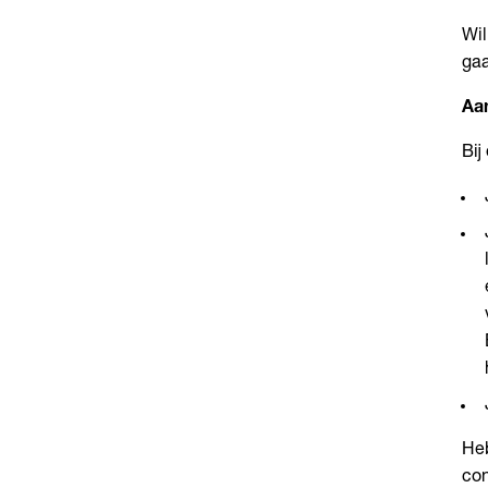
Wil
gaa
Aan
Bij
Heb
con