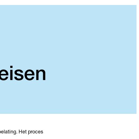
eisen
oelating. Het proces